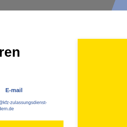
eren
E-mail
@kfz-zulassungsdienst-
dern.de