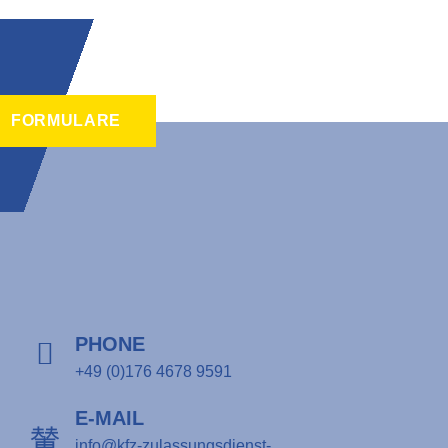
FORMULARE
PHONE
+49 (0)176 4678 9591
E-MAIL
info@kfz-zulassungsdienst-